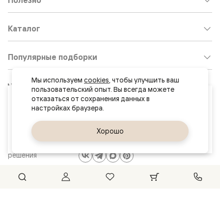
Каталог
Популярные подборки
Мы используем 
cookies
, чтобы улучшить ваш 
Клиентский центр:
8 800 511 30 95
пользовательский опыт. Вы всегда можете 
Ваш город
отказаться от сохранения данных в 
Почта по общим вопросам:
Воронеж
8800@volhovez.natm.ru
Да, верно
Хорошо
Сменить город
Двери
Обратный звонок
и интерьерные
решения
Сайт не является публичной офертой
Правовая информация
© 2026 Волховец