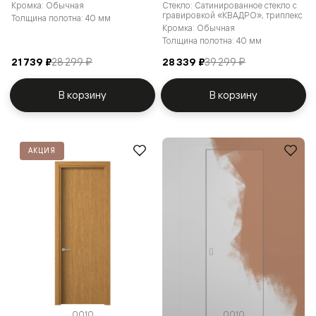
Кромка: Обычная
Стекло: Сатинированное стекло с
гравировкой «КВАДРО», триплекс
Толщина полотна: 40 мм
Кромка: Обычная
Толщина полотна: 40 мм
21 739 ₽
28 299 ₽
28 339 ₽
39 299 ₽
В корзину
В корзину
АКЦИЯ
0010
0010