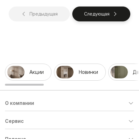
Предыдущая
Следующая
Акции
Новинки
Дв
О компании
Сервис
Полезно