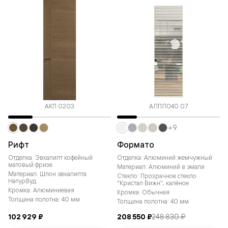
АКП 0203
АЛПЛ040.07
+9
Рифт
Формато
Отделка: Эвкалипт кофейный
Отделка: Алюминий жемчужный
матовый фризе
Материал: Алюминий в эмали
Материал: Шпон эвкалипта
Стекло: Прозрачное стекло
НатурВуд
"Кристал Вижн", калёное
Кромка: Алюминиевая
Кромка: Обычная
Толщина полотна: 40 мм
Толщина полотна: 40 мм
102 929 ₽
208 550 ₽
248 830 ₽