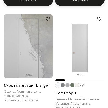
0010
7502
Скрытые двери Планум
+9
Отделка: Грунт под отделку
Софтформ
Кромка: Обычная
Отделка: Матовый белоснежный
Толщина полотна: 40 мм
Материал: Гладкая эмаль
Кромка: Обычная