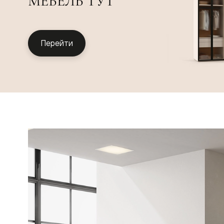
МЕБЕЛЬ ТУТ
Планум
Цветные
Колор
Алюмини
Формато
Перейти
Секрето
Алюмини
Мозаик
Поворот
двери
Скрытые
двери
Дизайнер
шпон
Со
стеклом
Высокие
двери
В
гардеро
В
гостиную
Двери
в
тренде