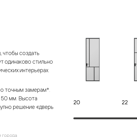
е
я
е
 чтобы создать
ут одинаково стильно
ные
ических интерьерах.
пон
ные
по точным замерам*.
 50 мм. Высота
20
22
тупно решение «дверь
яющей
е города