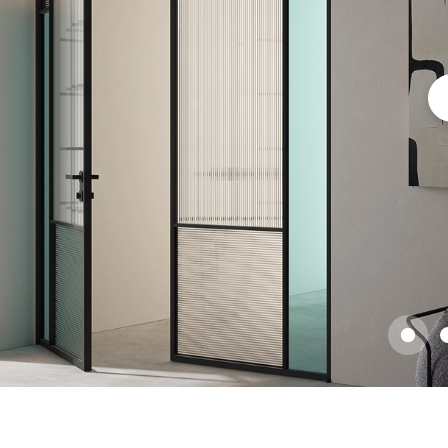
ые
дки
ый
ые
ые
вые