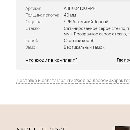
Тоскана
Литера
Артикул
АЛПЛ041.20 ЧРН
Тоскана
Толщина полотна
40 мм
Ромбо
Тоскана
Отделка
ЧРН Алюминий Черный
Элегантэ
Стекло
Сатинированное серое стекло, т
Лигнум
мм + Прозрачное серое стекло, 
Совреме
Короб
Скрытый короб
стиль
Фридом
Замок
Вертикальный замок
Рифт
Вельвет
Что входит в комплект?
Где п
Планум
Планум
Про
Линия
Доставка и оплата
Гарантия
Уход за дверями
Характе
Дизайн
Палаццо
Селект
Софтфор
Зеркальн
Планум
Про
Скрытые
двери