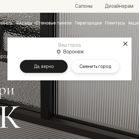
Салоны
Дизайнерам
ебель
Фасады
Стеновые панели
Перегородки
Плинтусы
Акци
атные
ые
Ваш город
чные
Воронеж
ородки
Алюминиевые двери Мозаик
Да, верно
Сменить город
ри
К
ванные