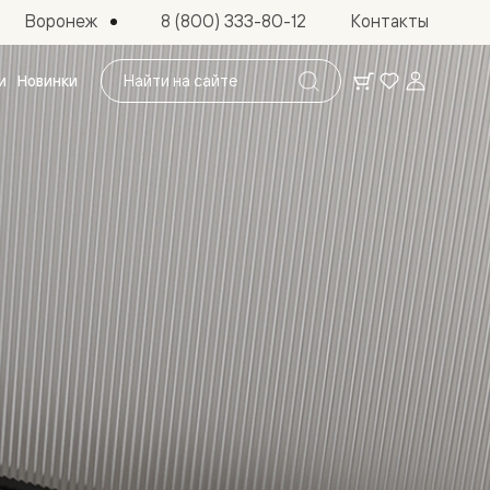
Воронеж
8 (800) 333-80-12
Контакты
Поиск
и
Новинки
по
сайту