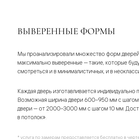
бука
Шпоновы
отделки
Имитация
шпона
ВЫВЕРЕННЫЕ ФОРМЫ
Из
алюмини
и
стекла
Покрыты
Мы проанализировали множество форм дверей,
эмалью
максимально выверенные — такие, которые буд
Однотон
ПЭТ
смотреться и в минималистичных, и в неокласс
Мультиш
Раздвиж
двери
Каждая дверь изготавливается индивидуально 
Вдоль
стены
Возможная ширина двери 600–950 мм с шагом
В
двери — от 2000–3000 мм с шагом 10 мм. Дос
пенал
Со
в потолок».
скрытой
направл
Арочные
двери
* услуга по замерам предоставляется бесплатно в черт