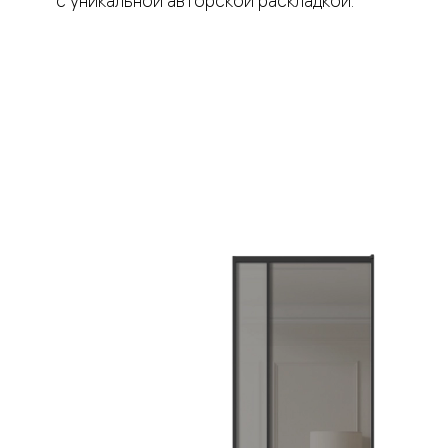
с уникальной авторской раскладкой.
Вельвет 
рифлени
Рифт —
натураль
шпон
Софтфор
плавные
формы
Из
массива
Палаццо
Антик
Шарм
Лигнум
Тоскана
Эго
Из
алюмини
и стекла
Двери
Формато
Перегор
Формато
Двери
Мозаик