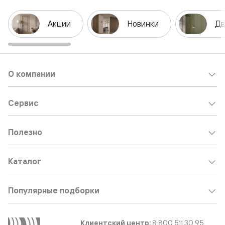
Акции
Новинки
Дв
О компании
Сервис
Полезно
Каталог
Популярные подборки
Клиентский центр:
8 800 511 30 95