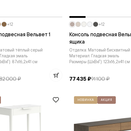
одки
ика
+12
+12
подвесная Вельвет 1
Консоль подвесная Вель
ящика
Матовый тёплый серый
Отделка: Матовый бисквитный
Гладкая эмаль
Материал: Гладкая эмаль
ВxГ): 87x16,2x41 см
Размеры (ШxВxГ): 123x16,2x41 см
82 000 ₽
77 435 ₽
91 100 ₽
НОВИНКА
АКЦИЯ