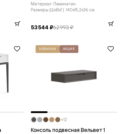
Материал: Ламинатин
Размеры (ШxВxГ): 140x15,2x36 см
53 544 ₽
62 993 ₽
НОВИНКА
АКЦИЯ
+12
а
Консоль подвесная Вельвет 1