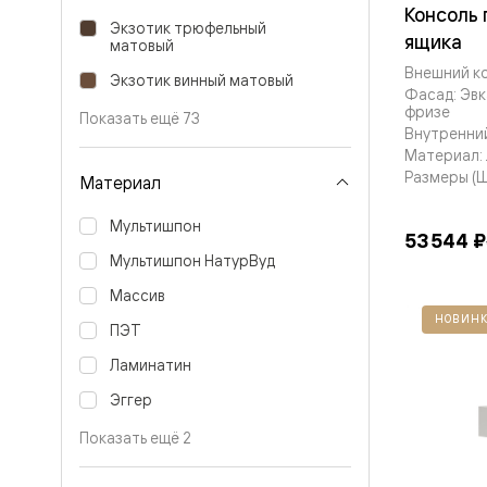
Консоль
Вельвет 
Экзотик трюфельный
рифлени
ящика
матовый
Рифт —
Внешний ко
натураль
Экзотик винный матовый
шпон
Фасад: Эв
фризе
Софтфор
Показать ещё 73
плавные
Внутренний
формы
Материал:
Из
Размеры (Шx
Материал
массива
Палаццо
Мультишпон
Антик
53 544 ₽
Шарм
Мультишпон НатурВуд
Лигнум
Тоскана
Массив
Эго
НОВИНК
Из
ПЭТ
алюмини
Ламинатин
и стекла
Двери
Эггер
Формато
Перегор
Показать ещё 2
Формато
Двери
Мозаик