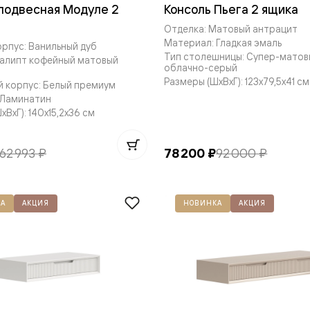
 подвесная Модуле 2
Консоль Пьега 2 ящика
—
е
Отделка: Матовый антрацит
Материал: Гладкая эмаль
рпус: Ванильный дуб
ный
Тип столешницы: Супер-матов
калипт кофейный матовый
облачно-серый
м —
Размеры (ШxВxГ): 123x79,5x41 см
 корпус: Белый премиум
 Ламинатин
ВxГ): 140x15,2x36 см
62 993 ₽
78 200 ₽
92 000 ₽
А
АКЦИЯ
НОВИНКА
АКЦИЯ
я
одки