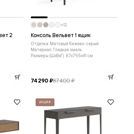
+12
вет 2
Консоль Вельвет 1 ящик
Отделка: Матовый бежево-серый
Материал: Гладкая эмаль
Размеры (ШxВxГ): 87x79,5x41 см
74 290 ₽
87 400 ₽
АКЦИЯ