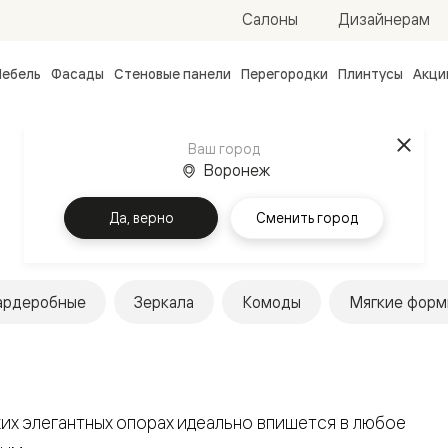
Салоны
Дизайнерам
ебель
Фасады
Стеновые панели
Перегородки
Плинтусы
Акци
атные
ые
Ваш город
чные
Воронеж
Да, верно
Сменить город
ардеробные
Зеркала
Комоды
Мягкие форм
ванные
их элегантных опорах идеально впишется в любое