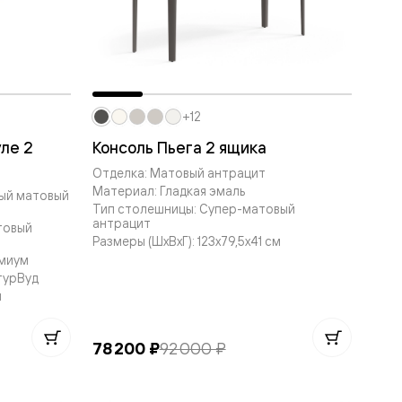
+12
ле 2
Консоль Пьега 2 ящика
Отделка: Матовый антрацит
Материал: Гладкая эмаль
рый матовый
Тип столешницы: Супер-матовый
антрацит
товый
Размеры (ШxВxГ): 123x79,5x41 см
емиум
турВуд
м
78 200 ₽
92 000 ₽