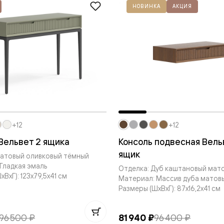
НОВИНКА
АКЦИЯ
евые
евые
ные
ский
+12
+12
Вельвет 2 ящика
Консоль подвесная Вель
ящик
Матовый оливковый тёмный
Гладкая эмаль
Отделка: Дуб каштановый мат
бную
ВxГ): 123x79,5x41 см
Материал: Массив дуба матов
Размеры (ШxВxГ): 87x16,2x41 см
96 500 ₽
81 940 ₽
96 400 ₽