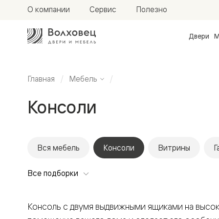
О компании
Сервис
Полезно
Двери
М
Межкомн
двери
Доступн
и практи
Главная
Мебель
Фридом
Центро
Консоли
Галант
Нео
Планум
Секрето
-
скрытые
Вся мебель
Консоли
Витрины
Г
двери
Фрезеро
Все подборки
двери
в
эмали
Прайм
Консоль с двумя выдвижными ящиками на высок
Маскот
Эссе