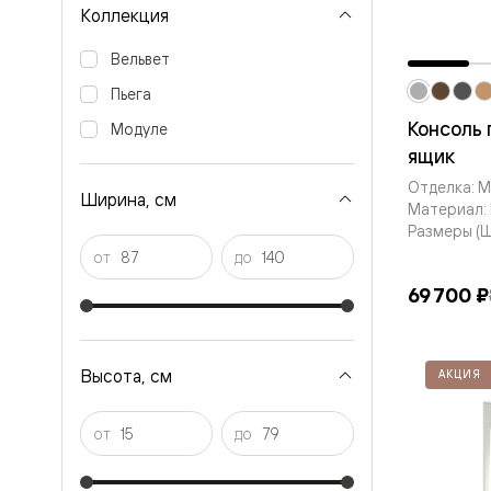
Коллекция
Перегор
Мозаик
Неокласс
Вельвет
Прайм
Пьега
Фрэйм
Альба
Консоль 
Модуле
Дюна
ящик
Рокка
Антик
Отделка: 
Нео
Ширина, см
Материал: 
Париж
Размеры (Шx
Центро
Шарм
от
до
Нео
69 700 ₽
Классик
Галант
Эго
Классика
Маскот
Высота, см
АКЦИЯ
Эссе
Тоскана
Плано
от
до
Тоскана
Грильято