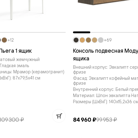
нный
+12
+69
Пьега 1 ящик
Консоль подвесная Моду
ящика
Матовый жемчужный
Гладкая эмаль
Внешний корпус: Эвкалипт се
шницы: Мрамор (керамогранит)
фризе
ВxГ): 87x79,5x41 см
Фасад: Эвкалипт кофейный ма
фризе
Внутренний корпус: Белый пр
Материал: Шпон эвкалипта На
Размеры (ШxВxГ): 140x15,2x36 с
м
ые
109 300 ₽
84 960 ₽
99 953 ₽