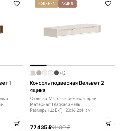
НОВИНКА
АКЦИЯ
+12
вет 1
Консоль подвесная Вельвет 2
ящика
овый
Отделка: Матовый бежево-серый
ый
Материал: Гладкая эмаль
Размеры (ШxВxГ): 123x16,2x41 см
77 435 ₽
91 100 ₽