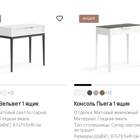
ые
дки
АКЦИЯ
ый
ые
ые
вые
+12
+12
Вельвет 1 ящик
Консоль Пьега 1 ящик
Матовый светло-серый
Отделка: Матовый жемчужный
Гладкая эмаль
Материал: Гладкая эмаль
ВxГ): 87x79,5x41 см
Тип столешницы: Супер-матов
антрацит
Размеры (ШxВxГ): 87x79,5x41 см