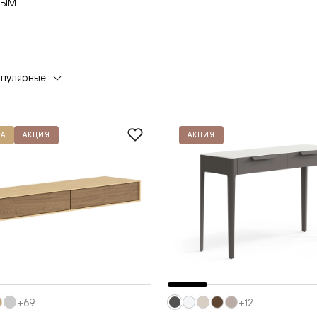
ым.
опулярные
А
АКЦИЯ
АКЦИЯ
евая
ские
вание
+69
+12