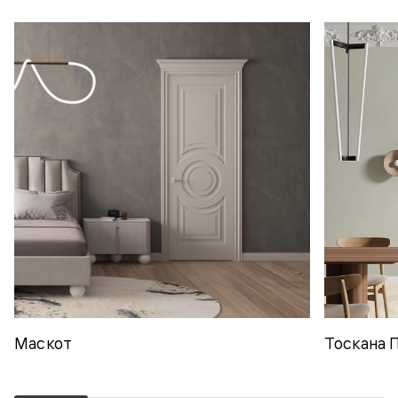
Маскот
Тоскана 