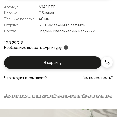
Артикул
6343 БТП
Кромка
Обычная
Толщина полотна
40 мм
Отделка
БТП Бук тёмный с патиной
Портал
Гладкий классический наличник
123 299 ₽
Необходимо выбрать фурнитуру
i
В корзину
Где посмотреть?
Что входит в комплект?
Доставка и оплата
Гарантия
Уход за дверями
Характеристики